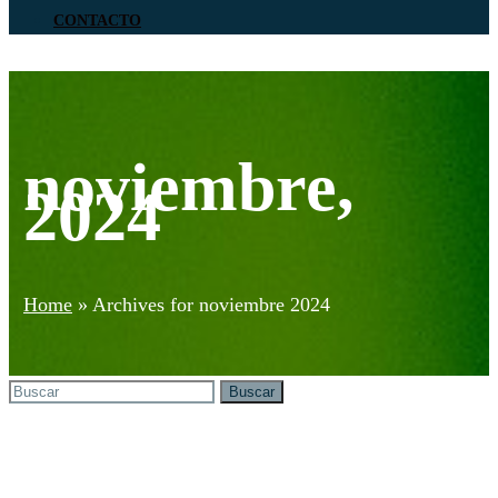
CONTACTO
noviembre,
2024
Home
»
Archives for noviembre 2024
Search
Buscar
for: